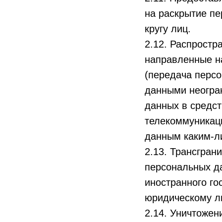
на раскрытие п
кругу лиц.
2.12. Распрост
направленные н
(передача перс
данными неогран
данных в средс
телекоммуникац
данным каким-л
2.13. Трансгра
персональных да
иностранного го
юридическому л
2.14. Уничтожен