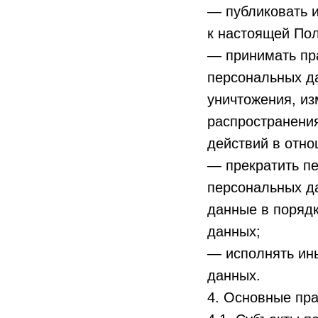
— публиковать 
к настоящей По
— принимать пр
персональных да
уничтожения, из
распространени
действий в отн
— прекратить пе
персональных да
данные в порядк
данных;
— исполнять ин
данных.
4. Основные пра