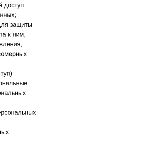
й доступ
нных;
для защиты
па к ним,
вления,
авомерных
туп)
сональные
ональных
ерсональных
ных