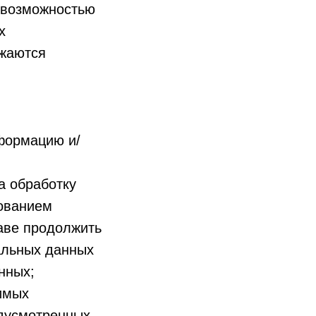
евозможностью
х
ожаются
формацию и/
а обработку
бованием
аве продолжить
альных данных
нных;
имых
едусмотренных