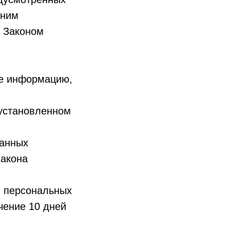
 ним
о Законом
бе информацию,
 установленном
данных
Закона
в персональных
чение 10 дней