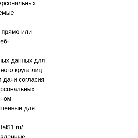
ерсональных
аемые
 прямо или
еб-
ных данных для
ного круга лиц
 дачи согласия
ерсональных
оном
ешенные для
al51.ru/.
авленные