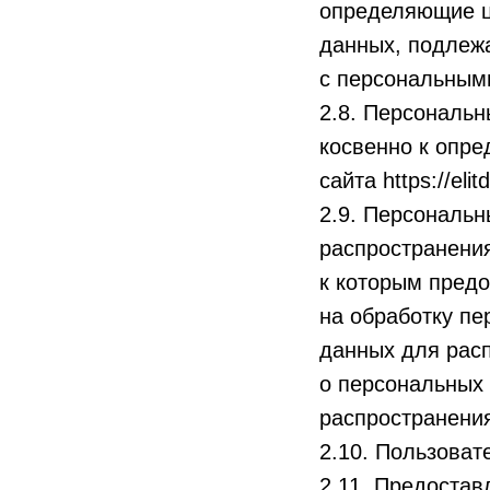
определяющие ц
данных, подлеж
с персональным
2.8. Персональ
косвенно к опр
сайта https://elit
2.9. Персональ
распространения
к которым предо
на обработку п
данных для рас
о персональных
распространения
2.10. Пользовате
2.11. Предоста