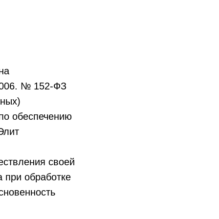
на
2006. № 152-ФЗ
ных)
 по обеспечению
Элит
ествления своей
а при обработке
основенность