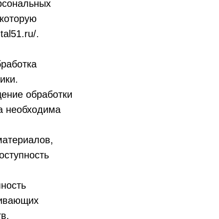
рсональных
 которую
al51.ru/.
бработка
ики.
ение обработки
а необходима
материалов,
оступность
пность
чивающих
в.