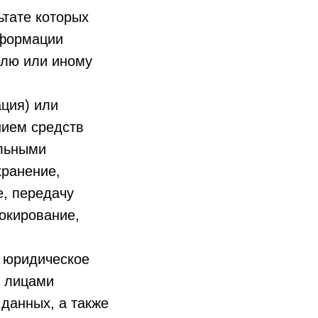
ьтате которых
нформации
елю или иному
ция) или
нием средств
альными
хранение,
е, передачу
локирование,
, юридическое
и лицами
данных, а также