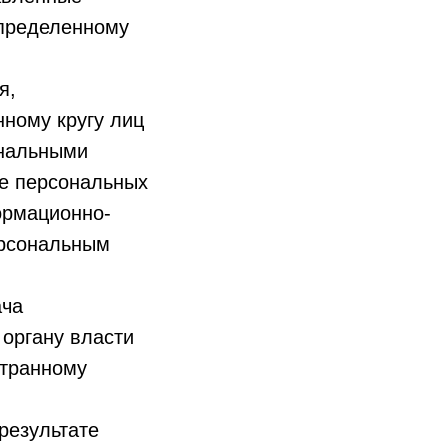
определенному
я,
ному кругу лиц
ональными
ие персональных
ормационно-
ерсональным
ача
 органу власти
странному
результате