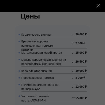
Цены
от
20 000 ₽
Керамические виниры
Временная коронка
от
2 000 ₽
изготовленная прямым
методом
Металлокерамический протез
от
15 000 ₽
Цельно-керамическая коронка из
от
26 500 ₽
пресскерамики с нанесением
от
10 000 ₽
Капа для отбеливания
Перебазировка протеза
от
8 000 ₽
Починка съемного протеза/
от
12 000 ₽
приварка зуба
Частичный съемный
от
55 000 ₽
протез АКРИ ФРИ