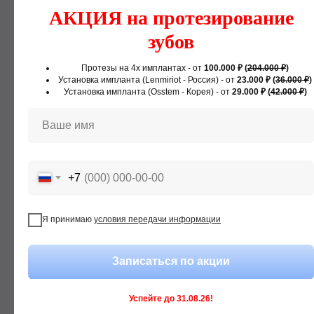
АКЦИЯ на протезирование
Преимущества
Врачи
зубов
Расчёт стоимости
Контакты
Протезы на 4х имплантах - от
100.000 ₽ (
204.000 ₽
)
Установка импланта (
Lenmiriot - Россия
) - от
23.000 ₽ (
36.000 ₽
)
© Стоматология «Элит Дентал» 2023-2026 г.
Установка импланта (
Osstem - Корея
) - от
29.000 ₽ (
42.000 ₽
)
Все права защищены
Лицензия Л041-01163-51/01007526 от
Ваше имя
26.12.2023 выдана Министерством
здравоохранения Мурманской области
Политика конфиденциальности
Редактор сайта
+7
ИП АЛИБЕКОВ АЛИМПАША ИСМАИЛОВИЧ
ИНН: 051504008250
Я принимаю
условия передачи информации
Записаться по акции
Успейте до 31.08.26!