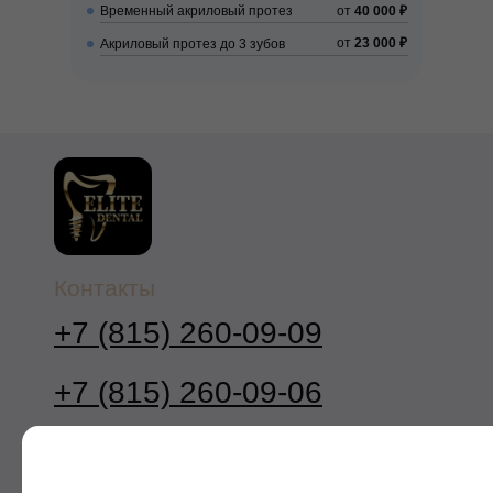
Временный акриловый протез
от
40 000 ₽
от
23 000 ₽
Акриловый протез до 3 зубов
Контакты
+7 (815) 260-09-09
+7 (815) 260-09-06
elitdental0909@mail.ru
1-й филиал: Мурманск, ул. Коминтерна,
д. 5, этаж 5. ИНН:
5190094885
2-й филиал: Мурманск,
ул. Карла Маркса
32, этаж цокольный. ИНН:
5190099241
Обратный звонок
Меню
Наши услуги